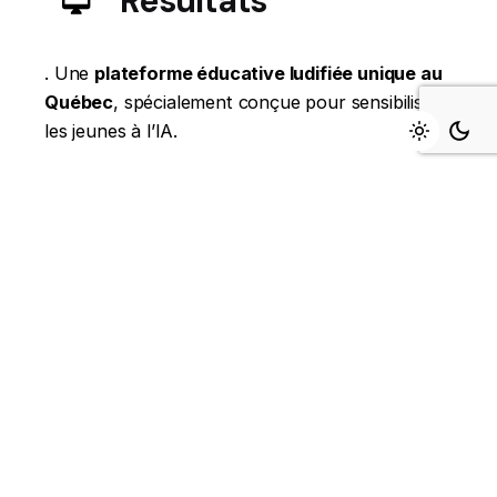
Résultats
. Une
plateforme éducative ludifiée unique au
Québec
, spécialement conçue pour sensibiliser
les jeunes à l’IA.
. Une
identité visuelle forte, distinctive et
adaptée à la jeunesse
.
. Une
expérience éducative innovante,
interactive et stimulante
.
. Des
taux d’engagement très élevés
et des
retours enthousiastes autant des jeunes
utilisateurs que des éducateurs.
. Une
base solide
pour de futures extensions du
programme.