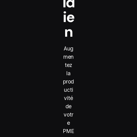
id
ie
n
Aug
men
tez
la
prod
ucti
vité
de
votr
e
PME