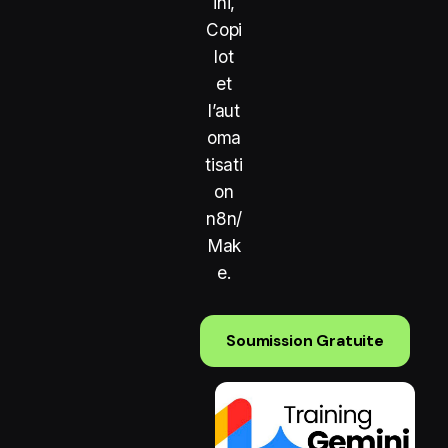
ini,
Copi
lot
et
l’aut
oma
tisati
on
n8n/
Mak
e
.
Soumission Gratuite