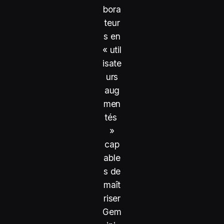
bora
teur
s en
« util
isate
urs
aug
men
tés
»
cap
able
s de
maît
riser
Gem