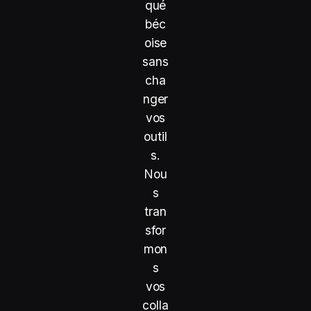
qué
béc
oise
sans
cha
nger
vos
outil
s
.
Nou
s
tran
sfor
mon
s
vos
colla