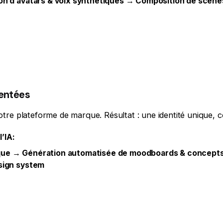
ion d’avatars & voix synthétiques → Composition de scène
mentées
otre plateforme de marque. Résultat : une identité unique, c
’IA:
que → Génération automatisée de moodboards & concepts 
esign system