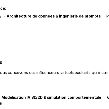
nce:
’IA → Architecture de données & ingénierie de prompts → P
s
ous concevons des influenceurs virtuels exclusifs qui inca
Modélisation IA 3D/2D & simulation comportementale → G
s