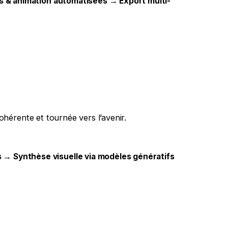
s & animation automatisées → Export multi-
ohérente et tournée vers l’avenir.
→ Synthèse visuelle via modèles génératifs