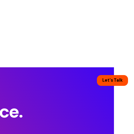
t,
l’IA
tités fortes, campagnes percutantes et contenu haut 
Let's Talk
nce.