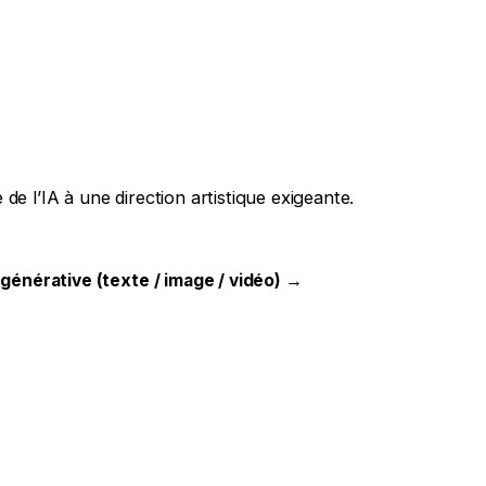
de l’IA à une direction artistique exigeante.
énérative (texte / image / vidéo) →
Yt.
Be.
Fb.