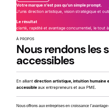
Votre marque n’est pas qu’un simple prompt.
J’unis direction artistique, vision stratégique et ou
Le résultat
clarté, rapidité et avantage concurrentiel, le tout à
À PROPOS
Nous rendons les 
accessibles
En alliant
direction artistique, intuition humaine e
accessible
aux entrepreneurs et aux PME.
Nous offrons aux entreprises en croissance l’avantage c