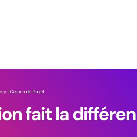
Votre impac
amplifié par 
se votre marque avec l’IA. Créativité augmentée, iden
pour
accélérer votre croissance.
tory | Gestion de Projet
ion fait
la différe