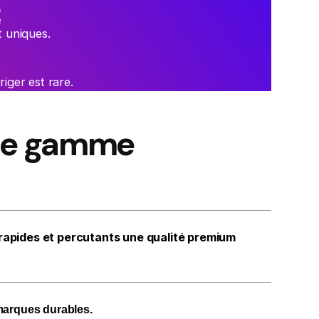
e
t uniques.
riger est rare.
 de gamme
, rapides et percutants une qualité premium
marques durables.