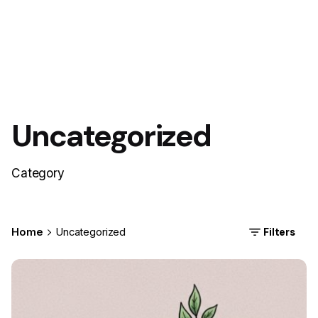
Uncategorized
Category
Filters
Home
Uncategorized