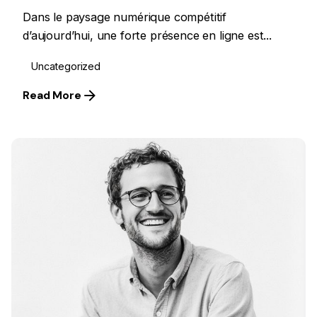
Dans le paysage numérique compétitif
d’aujourd’hui, une forte présence en ligne est...
Uncategorized
Read More