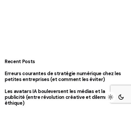
Recent Posts
Erreurs courantes de stratégie numérique chez les
petites entreprises (et comment les éviter)
Les avatars IA bouleversent les médias et la
publicité (entre révolution créative et dilemme
éthique)
Comment l’IA transforme le travail des designers —
sans remplacer leur créativité