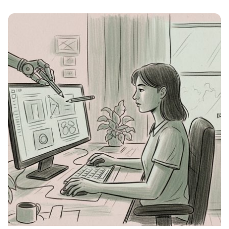
Posted by
info@brandwaydigital.com